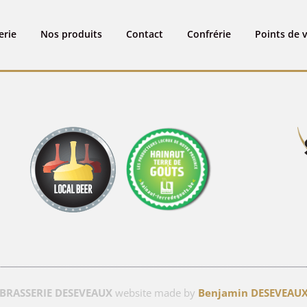
EVEAUX
inales
erie
Nos produits
Contact
Confrérie
Points de 
BRASSERIE DESEVEAUX
website made by
Benjamin DESEVEAU